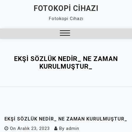
Skip
FOTOKOPI CIHAZI
to
Fotokopi Cihazı
content
Close
Menu
EKŞI SÖZLÜK NEDIR_ NE ZAMAN
KURULMUŞTUR_
EKŞI SÖZLÜK NEDIR_ NE ZAMAN KURULMUŞTUR_
On
Aralık 23, 2023
By
admin