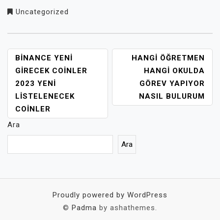
Uncategorized
YAZI
BINANCE YENI
HANGI ÖĞRETMEN
GEZINMESI
GIRECEK COINLER
HANGI OKULDA
2023 YENI
GÖREV YAPIYOR
LISTELENECEK
NASIL BULURUM
COINLER
Ara
Ara
Proudly powered by WordPress
©
Padma
by ashathemes.