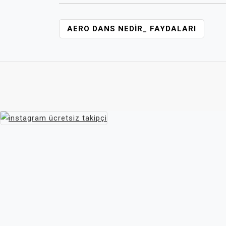
YAZI
AERO DANS NEDIR_ FAYDALARI
GEZINMESI