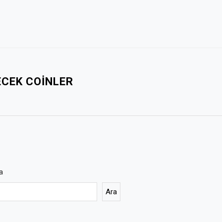
ECEK COINLER
a
Ara