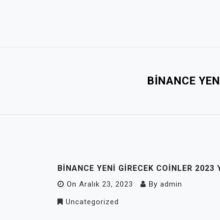
Skip
to
content
BINANCE YEN
BINANCE YENI GIRECEK COINLER 2023 
On
Aralık 23, 2023
By
admin
Uncategorized