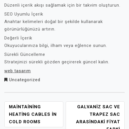
Düzenli içerik akışı sağlamak için bir takvim oluşturun.
SEO Uyumlu İçerik
Anahtar kelimeleri doğal bir şekilde kullanarak
görünürlüğünüzü artırın.
Değerli İçerik
Okuyucularınıza bilgi, ilham veya eğlence sunun.
Sürekli Güncelleme
Stratejinizi sürekli gözden geçirerek güncel kalın.
web tasarım
Uncategorized
YAZI
MAINTAINING
GALVANIZ SAC VE
GEZINMESI
HEATING CABLES İN
TRAPEZ SAC
COLD ROOMS
ARASINDAKI FIYAT