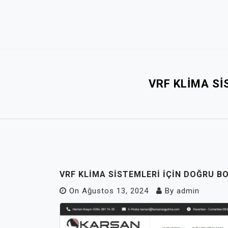
Skip
to
content
VRF KLIMA SI
VRF KLIMA SISTEMLERI İÇIN DOĞRU B
On
Ağustos 13, 2024
By
admin