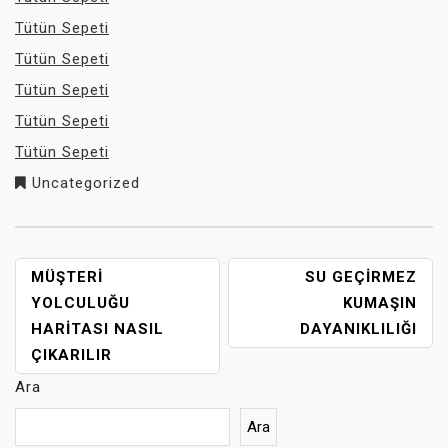
Tütün Sepeti
Tütün Sepeti
Tütün Sepeti
Tütün Sepeti
Tütün Sepeti
Uncategorized
YAZI
MÜŞTERI
SU GEÇIRMEZ
GEZINMESI
YOLCULUĞU
KUMAŞIN
HARITASI NASIL
DAYANIKLILIĞI
ÇIKARILIR
Ara
Ara