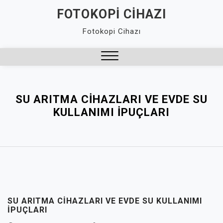
Skip
FOTOKOPI CIHAZI
to
Fotokopi Cihazı
content
Close
Menu
SU ARITMA CIHAZLARI VE EVDE SU
KULLANIMI İPUÇLARI
SU ARITMA CIHAZLARI VE EVDE SU KULLANIMI
İPUÇLARI