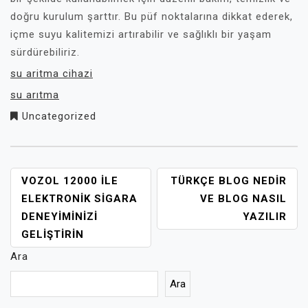
doğru kurulum şarttır. Bu püf noktalarına dikkat ederek,
içme suyu kalitemizi artırabilir ve sağlıklı bir yaşam
sürdürebiliriz.
su aritma cihazi
su arıtma
Uncategorized
YAZI
VOZOL 12000 ILE
TÜRKÇE BLOG NEDIR
GEZINMESI
ELEKTRONIK SIGARA
VE BLOG NASIL
DENEYIMINIZI
YAZILIR
GELIŞTIRIN
Ara
Ara