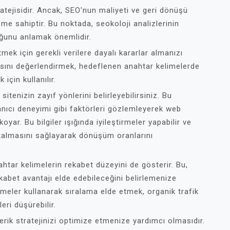
atejisidir. Ancak, SEO'nun maliyeti ve geri dönüşü
eme sahiptir. Bu noktada, seokoloji analizlerinin
duğunu anlamak önemlidir.
mek için gerekli verilere dayalı kararlar almanızı
nsını değerlendirmek, hedeflenen anahtar kelimelerde
için kullanılır.
itenizin zayıf yönlerini belirleyebilirsiniz. Bu
lanıcı deneyimi gibi faktörleri gözlemleyerek web
oyar. Bu bilgiler ışığında iyileştirmeler yapabilir ve
 kalmasını sağlayarak dönüşüm oranlarını
ahtar kelimelerin rekabet düzeyini de gösterir. Bu,
kabet avantajı elde edebileceğini belirlemenize
imeler kullanarak sıralama elde etmek, organik trafik
ri düşürebilir.
çerik stratejinizi optimize etmenize yardımcı olmasıdır.