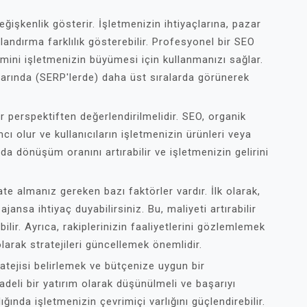
değişkenlik gösterir. İşletmenizin ihtiyaçlarına, pazar
landırma farklılık gösterebilir. Profesyonel bir SEO
imini işletmenizin büyümesi için kullanmanızı sağlar.
arında (SERP'lerde) daha üst sıralarda görünerek
ir perspektiften değerlendirilmelidir. SEO, organik
cı olur ve kullanıcıların işletmenizin ürünleri veya
da dönüşüm oranını artırabilir ve işletmenizin gelirini
te almanız gereken bazı faktörler vardır. İlk olarak,
 ajansa ihtiyaç duyabilirsiniz. Bu, maliyeti artırabilir
lir. Ayrıca, rakiplerinizin faaliyetlerini gözlemlemek
olarak stratejileri güncellemek önemlidir.
atejisi belirlemek ve bütçenize uygun bir
deli bir yatırım olarak düşünülmeli ve başarıyı
ında işletmenizin çevrimiçi varlığını güçlendirebilir.