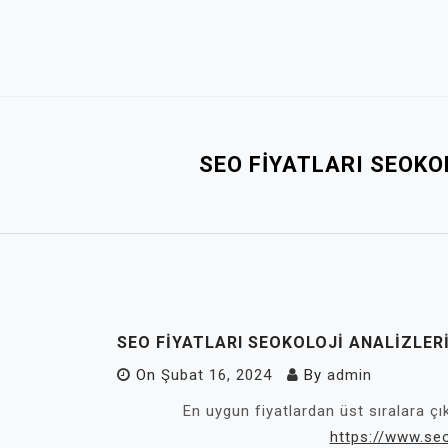
Skip
to
content
SEO FIYATLARI SEOKOL
SEO FIYATLARI SEOKOLOJI ANALIZLERI
On
Şubat 16, 2024
By
admin
En uygun fiyatlardan üst sıralara ç
https://www.seo