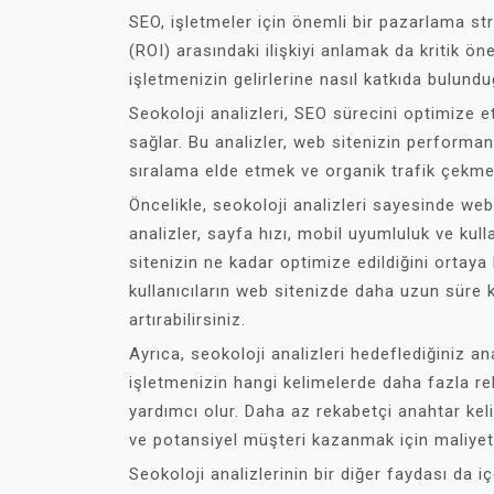
SEO, işletmeler için önemli bir pazarlama str
(ROI) arasındaki ilişkiyi anlamak da kritik ön
işletmenizin gelirlerine nasıl katkıda bulun
Seokoloji analizleri, SEO sürecini optimize et
sağlar. Bu analizler, web sitenizin performa
sıralama elde etmek ve organik trafik çekmek 
Öncelikle, seokoloji analizleri sayesinde web s
analizler, sayfa hızı, mobil uyumluluk ve kul
sitenizin ne kadar optimize edildiğini ortaya k
kullanıcıların web sitenizde daha uzun süre
artırabilirsiniz.
Ayrıca, seokoloji analizleri hedeflediğiniz an
işletmenizin hangi kelimelerde daha fazla re
yardımcı olur. Daha az rekabetçi anahtar kel
ve potansiyel müşteri kazanmak için maliyetle
Seokoloji analizlerinin bir diğer faydası da i