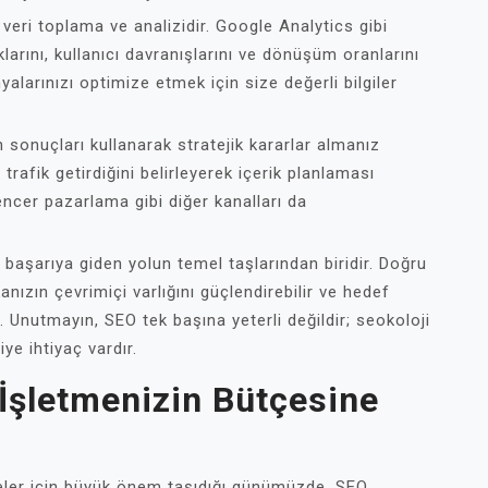
 veri toplama ve analizidir. Google Analytics gibi
larını, kullanıcı davranışlarını ve dönüşüm oranlarını
yalarınızı optimize etmek için size değerli bilgiler
n sonuçları kullanarak stratejik kararlar almanız
trafik getirdiğini belirleyerek içerik planlaması
encer pazarlama gibi diğer kanalları da
 başarıya giden yolun temel taşlarından biridir. Doğru
anızın çevrimiçi varlığını güçlendirebilir ve hedef
iz. Unutmayın, SEO tek başına yeterli değildir; seokoloji
ye ihtiyaç vardır.
 İşletmenizin Bütçesine
meler için büyük önem taşıdığı günümüzde, SEO