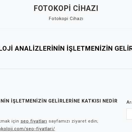
FOTOKOPI CIHAZI
Fotokopi Cihazı
OJI ANALIZLERININ İŞLETMENIZIN GELI
NIN İŞLETMENIZIN GELIRLERINE KATKISI NEDIR
Ar
ıkmak için
seo fiyatları
sayfamızı ziyaret edin;
koloji.com/seo-fiyatlari/