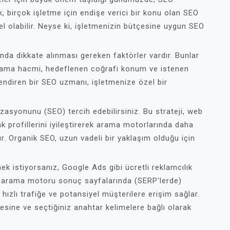
k, birçok işletme için endişe verici bir konu olan SEO
el olabilir. Neyse ki, işletmenizin bütçesine uygun SEO
ında dikkate alınması gereken faktörler vardır. Bunlar
arama hacmi, hedeflenen coğrafi konum ve istenen
lendiren bir SEO uzmanı, işletmenize özel bir
asyonunu (SEO) tercih edebilirsiniz. Bu strateji, web
ink profillerini iyileştirerek arama motorlarında daha
. Organik SEO, uzun vadeli bir yaklaşım olduğu için
mek istiyorsanız, Google Ads gibi ücretli reklamcılık
lar, arama motoru sonuç sayfalarında (SERP'lerde)
hızlı trafiğe ve potansiyel müşterilere erişim sağlar.
esine ve seçtiğiniz anahtar kelimelere bağlı olarak