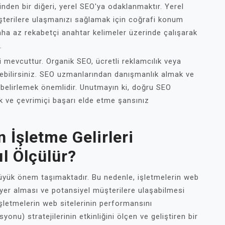
nden bir diğeri, yerel SEO'ya odaklanmaktır. Yerel
şterilere ulaşmanızı sağlamak için coğrafi konum
daha az rekabetçi anahtar kelimeler üzerinde çalışarak
.
i mevcuttur. Organik SEO, ücretli reklamcılık veya
irebilirsiniz. SEO uzmanlarından danışmanlık almak ve
i belirlemek önemlidir. Unutmayın ki, doğru SEO
ak ve çevrimiçi başarı elde etme şansınız
n İşletme Gelirleri
ıl Ölçülür?
 büyük önem taşımaktadır. Bu nedenle, işletmelerin web
 yer alması ve potansiyel müşterilere ulaşabilmesi
, işletmelerin web sitelerinin performansını
u) stratejilerinin etkinliğini ölçen ve geliştiren bir