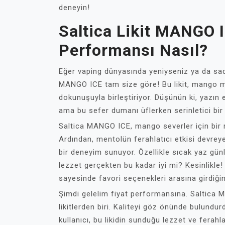
deneyin!
Saltica Likit MANGO I
Performansı Nasıl?
Eğer vaping dünyasında yeniyseniz ya da sade
MANGO ICE tam size göre! Bu likit, mango mey
dokunuşuyla birleştiriyor. Düşünün ki, yazın
ama bu sefer dumanı üflerken serinletici bir 
Saltica MANGO ICE, mango severler için bir rü
Ardından, mentolün ferahlatıcı etkisi devrey
bir deneyim sunuyor. Özellikle sıcak yaz günle
lezzet gerçekten bu kadar iyi mi? Kesinlikle! B
sayesinde favori seçenekleri arasına girdiğini
Şimdi gelelim fiyat performansına. Saltica M
likitlerden biri. Kaliteyi göz önünde bulundu
kullanıcı, bu likidin sunduğu lezzet ve ferahla