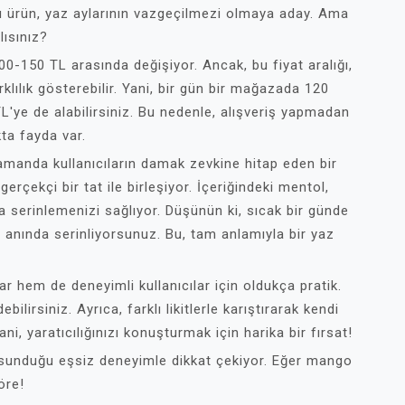
bu ürün, yaz aylarının vazgeçilmezi olmaya aday. Ama
lısınız?
e 100-150 TL arasında değişiyor. Ancak, bu fiyat aralığı,
klılık gösterebilir. Yani, bir gün bir mağazada 120
'ye de alabilirsiniz. Bu nedenle, alışveriş yapmadan
ta fayda var.
 zamanda kullanıcıların damak zevkine hitap eden bir
çekçi bir tat ile birleşiyor. İçeriğindeki mentol,
da serinlemenizi sağlıyor. Düşünün ki, sıcak bir günde
 anında serinliyorsunuz. Bu, tam anlamıyla bir yaz
r hem de deneyimli kullanıcılar için oldukça pratik.
ilirsiniz. Ayrıca, farklı likitlerle karıştırarak kendi
i, yaratıcılığınızı konuşturmak için harika bir fırsat!
 sunduğu eşsiz deneyimle dikkat çekiyor. Eğer mango
öre!