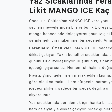
Yaz Sıcaklarında Fera
Likit MANGO ICE Kaç
Öncelikle, Saltica’nın MANGO ICE versiyonu, 
sevilen meyvelerinden biri ve bu likit, o eşsi
mango bahçesinde dolaşıyormuşsunuz gibi his
serinlemek için mükemmel bir seçenek. Ama 
Ferahlatıcı Özellikleri
: MANGO ICE, sadece t
dikkat çekiyor. Yazın bunaltıcı sıcaklarında,
gününüzü güzelleştiriyor. Düşünün ki, sıcak 
içeceği içiyorsunuz. Hemen ruh haliniz değiş
Fiyatı
: Şimdi gelelim en merak edilen kısma:
göre oldukça makul. Hem bütçenizi sarsmıyo
içeceği alırken, sadece bir içecek değil, ayn
alıyorsunuz.
Yaz sıcaklarında serinlemek için harika bir 
hem de fiyatıyla dikkat çekiyor. Sıcak günlerd