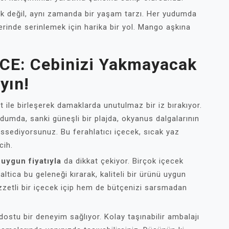
cek değil, aynı zamanda bir yaşam tarzı. Her yudumda
erinde serinlemek için harika bir yol. Mango aşkına
ICE: Cebinizi Yakmayacak
yın!
t ile birleşerek damaklarda unutulmaz bir iz bırakıyor.
dumda, sanki güneşli bir plajda, okyanus dalgalarının
issediyorsunuz. Bu ferahlatıcı içecek, sıcak yaz
cih.
a
uygun fiyatıyla
da dikkat çekiyor. Birçok içecek
Saltica bu geleneği kırarak, kaliteli bir ürünü uygun
ezzetli bir içecek içip hem de bütçenizi sarsmadan
ı dostu bir deneyim sağlıyor. Kolay taşınabilir ambalajı