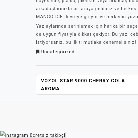
sayesinde, plajda, piknikte veya arkadaş bulu
arkadaşlarınızla bir araya geldiniz ve herkes s
MANGO ICE devreye giriyor ve herkesin yüz
Yaz aylarında serinlemek için harika bir se
de uygun fiyatıyla dikkat çekiyor. Bu yaz, c
istiyorsanız, bu likiti mutlaka denemelisiniz!
Uncategorized
YAZI
VOZOL STAR 9000 CHERRY COLA
GEZINMESI
AROMA