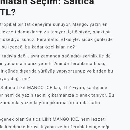
hlatan Seçim: Saltica
 TL?
tropikal bir tat deneyimi sunuyor. Mango, yazın en
z lezzeti damaklarımıza taşıyor. İçtiğinizde, sanki bir
sediyorsunuz. Ferahlatıcı etkisiyle, sıcak günlerde
bu içeceği bu kadar özel kılan ne?
adıyla değil, aynı zamanda sağladığı serinlik ile de
 bir yudum almanız yeterli. Anında ferahlama hissi,
bir günde dışarıda yürüyüş yapıyorsunuz ve birden bu
iyor, değil mi?
 Saltica Likit MANGO ICE kaç TL? Fiyatı, kalitesine
r hem de yazın tadını çıkarmanıza olanak tanıyor. Bu
ı zamanda yazın keyfini çıkarma fırsatı da satın
seçenek olan Saltica Likit MANGO ICE, hem lezzeti
e kendinize bir iyilik yapın ve bu ferahlatıcı içeceği