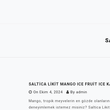
Skip
to
content
S
SALTICA LIKIT MANGO ICE FRUIT ICE 
On
Ekim 4, 2024
By
admin
Mango, tropik meyvelerin en gözde olanlarında
deneyimlemek istemez misiniz? Saltica Liki