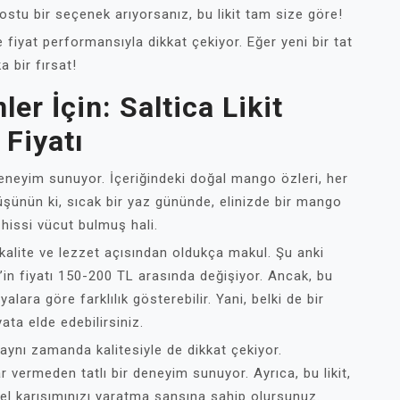
stu bir seçenek arıyorsanız, bu likit tam size göre!
fiyat performansıyla dikkat çekiyor. Eğer yeni bir tat
a bir fırsat!
r İçin: Saltica Likit
Fiyatı
eneyim sunuyor. İçeriğindeki doğal mango özleri, her
Düşünün ki, sıcak bir yaz gününde, elinizde bir mango
hissi vücut bulmuş hali.
, kalite ve lezzet açısından oldukça makul. Şu anki
’in fiyatı 150-200 TL arasında değişiyor. Ancak, bu
alara göre farklılık gösterebilir. Yani, belki de bir
ata elde edebilirsiniz.
aynı zamanda kalitesiyle de dikkat çekiyor.
ar vermeden tatlı bir deneyim sunuyor. Ayrıca, bu likit,
 özel karışımınızı yaratma şansına sahip olursunuz.