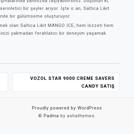
şmalarında yanınızda taşıyabilirsiniz. Düşünün ki,
erinletici bir şeyler arıyor. İşte o an, Saltica Likit
ünde bir gülümseme oluşturuyor.
çenek olan Saltica Likit MANGO ICE, hem lezzeti hem
ebinizi yakmadan ferahlatıcı bir deneyim yaşamak
VOZOL STAR 9000 CREME SAVERS
CANDY SATIŞ
Proudly powered by WordPress
©
Padma
by ashathemes.