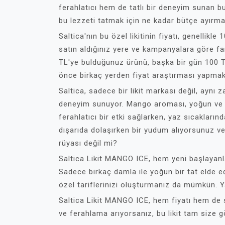
ferahlatıcı hem de tatlı bir deneyim sunan 
bu lezzeti tatmak için ne kadar bütçe ayırma
Saltica'nın bu özel likitinin fiyatı, genellikl
satın aldığınız yere ve kampanyalara göre far
TL'ye bulduğunuz ürünü, başka bir gün 100 TL
önce birkaç yerden fiyat araştırması yapmak
Saltica, sadece bir likit markası değil, aynı
deneyim sunuyor. Mango aroması, yoğun ve ger
ferahlatıcı bir etki sağlarken, yaz sıcakların
dışarıda dolaşırken bir yudum alıyorsunuz ve
rüyası değil mi?
Saltica Likit MANGO ICE, hem yeni başlayanla
Sadece birkaç damla ile yoğun bir tat elde edeb
özel tariflerinizi oluşturmanız da mümkün. Yan
Saltica Likit MANGO ICE, hem fiyatı hem de
ve ferahlama arıyorsanız, bu likit tam size g