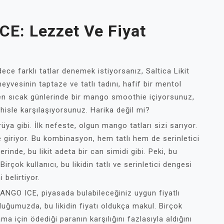
CE: Lezzet Ve Fiyat
ce farklı tatlar denemek istiyorsanız, Saltica Likit
vesinin taptaze ve tatlı tadını, hafif bir mentol
 en sıcak günlerinde bir mango smoothie içiyorsunuz,
hisle karşılaşıyorsunuz. Harika değil mi?
ya gibi. İlk nefeste, olgun mango tatları sizi sarıyor.
e giriyor. Bu kombinasyon, hem tatlı hem de serinletici
rinde, bu likit adeta bir can simidi gibi. Peki, bu
irçok kullanıcı, bu likidin tatlı ve serinletici dengesi
 belirtiyor.
ANGO ICE, piyasada bulabileceğiniz uygun fiyatlı
rduğumuzda, bu likidin fiyatı oldukça makul. Birçok
ma için ödediği paranın karşılığını fazlasıyla aldığını