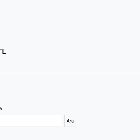
TL
a
Ara