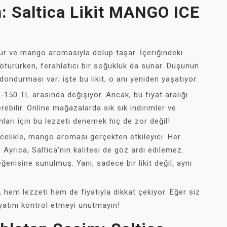
: Saltica Likit MANGO ICE
dür ve mango aromasıyla dolup taşar. İçeriğindeki
götürürken, ferahlatıcı bir soğukluk da sunar. Düşünün
dondurması var; işte bu likit, o anı yeniden yaşatıyor.
0-150 TL arasında değişiyor. Ancak, bu fiyat aralığı
rebilir. Online mağazalarda sık sık indirimler ve
arı için bu lezzeti denemek hiç de zor değil!
ncelikle, mango aroması gerçekten etkileyici. Her
Ayrıca, Saltica'nın kalitesi de göz ardı edilemez.
beğenisine sunulmuş. Yani, sadece bir likit değil, aynı
 hem lezzeti hem de fiyatıyla dikkat çekiyor. Eğer siz
iyatını kontrol etmeyi unutmayın!