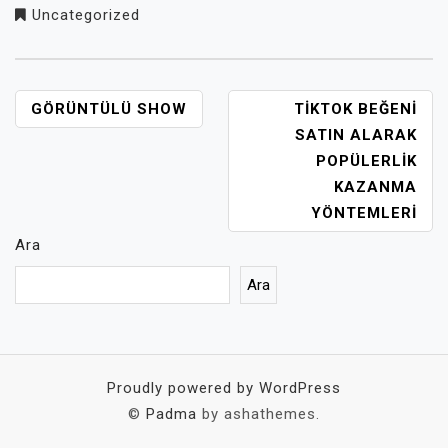
Uncategorized
YAZI
GÖRÜNTÜLÜ SHOW
TIKTOK BEĞENI
GEZINMESI
SATIN ALARAK
POPÜLERLIK
KAZANMA
YÖNTEMLERI
Ara
Ara
Proudly powered by WordPress
©
Padma
by ashathemes.