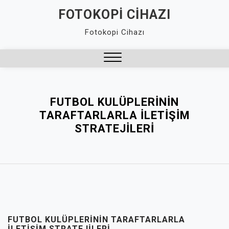
Skip
FOTOKOPI CIHAZI
to
Fotokopi Cihazı
content
Close
Menu
FUTBOL KULÜPLERININ
TARAFTARLARLA İLETIŞIM
STRATEJILERI
FUTBOL KULÜPLERININ TARAFTARLARLA
İLETIŞIM STRATEJILERI