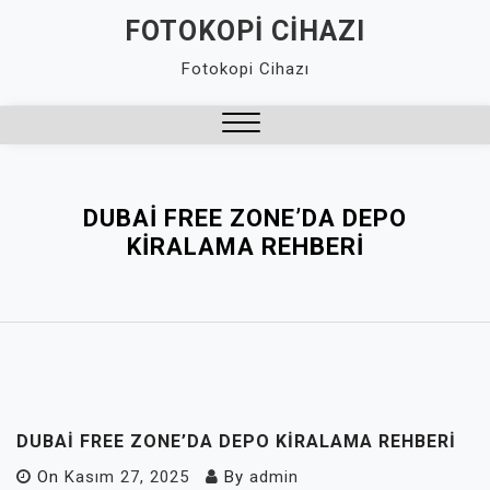
Skip
FOTOKOPI CIHAZI
to
Fotokopi Cihazı
content
Close
Menu
DUBAI FREE ZONE’DA DEPO
KIRALAMA REHBERI
DUBAI FREE ZONE’DA DEPO KIRALAMA REHBERI
On
Kasım 27, 2025
By
admin