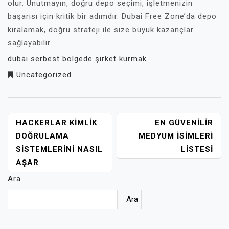
olur. Unutmayın, doğru depo seçimi, işletmenizin
başarısı için kritik bir adımdır. Dubai Free Zone’da depo
kiralamak, doğru strateji ile size büyük kazançlar
sağlayabilir.
dubai serbest bölgede şirket kurmak
Uncategorized
YAZI
HACKERLAR KIMLIK
EN GÜVENILIR
GEZINMESI
DOĞRULAMA
MEDYUM ISIMLERI
SISTEMLERINI NASIL
LISTESI
AŞAR
Ara
Ara