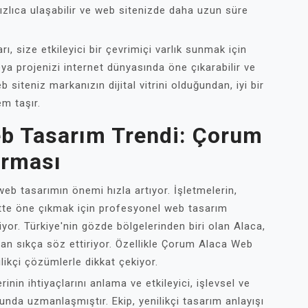
e hızlıca ulaşabilir ve web sitenizde daha uzun süre
 size etkileyici bir çevrimiçi varlık sunmak için
eya projenizi internet dünyasında öne çıkarabilir ve
 siteniz markanızın dijital vitrini olduğundan, iyi bir
m taşır.
eb Tasarım Trendi: Çorum
irması
eb tasarımın önemi hızla artıyor. İşletmelerin,
ette öne çıkmak için profesyonel web tasarım
yor. Türkiye'nin gözde bölgelerinden biri olan Alaca,
n sıkça söz ettiriyor. Özellikle Çorum Alaca Web
likçi çözümlerle dikkat çekiyor.
in ihtiyaçlarını anlama ve etkileyici, işlevsel ve
unda uzmanlaşmıştır. Ekip, yenilikçi tasarım anlayışı