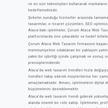
ve en son teknolojileri kullanarak markaların 
hedeflemektedir.
Şirketin sunduğu hizmetler arasında tamamen 
tasarımlar, e-ticaret çözümleri, SEO optimiza
Alaca'daki işletmeler, Çorum Alaca Web Tasa
platformlarda öne çıkarabilir ve hedef kitleleri
Çorum Alaca Web Tasarım firmasının başarısı
memnuniyetine odaklanan bir yaklaşım yatmakt
yakın bir işbirliği içinde çalışmak ve sonuç
prensiplerindendir.
Alaca'da web tasarım trendleri hızla değişiy
trendleri takip ederek müşterilerine her za
amaçlamaktadır. Amacı, işletmelerin dijital
büyümelerini desteklemektir.
Alaca'da web tasarım trendi giderek yüksel
alanda önemli bir role sahip. İşletmeler, pr