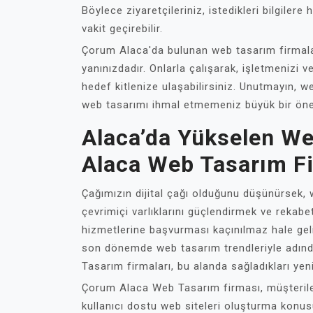
Böylece ziyaretçileriniz, istedikleri bilgiler
vakit geçirebilir.
Çorum Alaca'da bulunan web tasarım firmaları,
yanınızdadır. Onlarla çalışarak, işletmenizi v
hedef kitlenize ulaşabilirsiniz. Unutmayın, web
web tasarımı ihmal etmemeniz büyük bir öne
Alaca’da Yükselen W
Alaca Web Tasarım F
Çağımızın dijital çağı olduğunu düşünürsek, w
çevrimiçi varlıklarını güçlendirmek ve rekab
hizmetlerine başvurması kaçınılmaz hale geli
son dönemde web tasarım trendleriyle adında
Tasarım firmaları, bu alanda sağladıkları yeni
Çorum Alaca Web Tasarım firması, müşterilerin
kullanıcı dostu web siteleri oluşturma konus