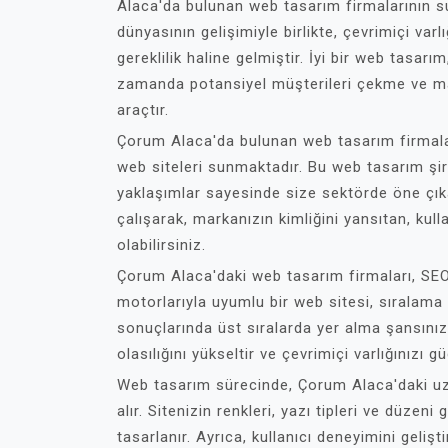
Alaca'da bulunan web tasarım firmalarının s
dünyasının gelişimiyle birlikte, çevrimiçi var
gereklilik haline gelmiştir. İyi bir web tasa
zamanda potansiyel müşterileri çekme ve ma
araçtır.
Çorum Alaca'da bulunan web tasarım firmalar
web siteleri sunmaktadır. Bu web tasarım şirke
yaklaşımlar sayesinde size sektörde öne çıka
çalışarak, markanızın kimliğini yansıtan, kull
olabilirsiniz.
Çorum Alaca'daki web tasarım firmaları, SE
motorlarıyla uyumlu bir web sitesi, sıralama
sonuçlarında üst sıralarda yer alma şansınız
olasılığını yükseltir ve çevrimiçi varlığınızı gü
Web tasarım sürecinde, Çorum Alaca'daki uzman
alır. Sitenizin renkleri, yazı tipleri ve düzen
tasarlanır. Ayrıca, kullanıcı deneyimini geliş