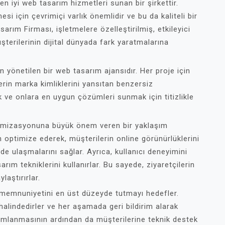
 iyi web tasarım hizmetleri sunan bir şirkettir.
esi için çevrimiçi varlık önemlidir ve bu da kaliteli bir
rım Firması, işletmelere özelleştirilmiş, etkileyici
şterilerinin dijital dünyada fark yaratmalarına
n yönetilen bir web tasarım ajansıdır. Her proje için
erin marka kimliklerini yansıtan benzersiz
ak ve onlara en uygun çözümleri sunmak için titizlikle
imizasyonuna büyük önem veren bir yaklaşım
 optimize ederek, müşterilerin online görünürlüklerini
kilde ulaşmalarını sağlar. Ayrıca, kullanıcı deneyimini
ım tekniklerini kullanırlar. Bu sayede, ziyaretçilerin
laştırırlar.
memnuniyetini en üst düzeyde tutmayı hedefler.
 halindedirler ve her aşamada geri bildirim alarak
amamlanmasının ardından da müşterilerine teknik destek