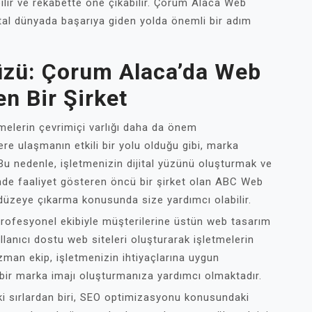
rebilir ve rekabette öne çıkabilir. Çorum Alaca Web
ital dünyada başarıya giden yolda önemli bir adım
Yüzü: Çorum Alaca’da Web
n Bir Şirket
tmelerin çevrimiçi varlığı daha da önem
re ulaşmanın etkili bir yolu olduğu gibi, marka
r. Bu nedenle, işletmenizin dijital yüzünü oluşturmak ve
inde faaliyet gösteren öncü bir şirket olan ABC Web
st düzeye çıkarma konusunda size yardımcı olabilir.
rofesyonel ekibiyle müşterilerine üstün web tasarım
lanıcı dostu web siteleri oluşturarak işletmelerin
zman ekip, işletmenizin ihtiyaçlarına uygun
bir marka imajı oluşturmanıza yardımcı olmaktadır.
i sırlardan biri, SEO optimizasyonu konusundaki