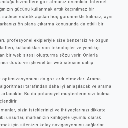
unduğu hizmetlere göz atmanız önemlidir. İnternet
lığınızın gücünü kullanmak artık kaçınılmaz bir
rım, sadece estetik açıdan hoş görünmekle kalmaz, aynı
rkanızı ön plana çıkarma konusunda da etkili bir
ı, profesyonel ekipleriyle size benzersiz ve özgün
tleri, kullandıkları son teknolojiler ve yenilikçi
n bir web sitesi oluşturma sözü verir. Onlarla
anıcı dostu ve işlevsel bir web sitesine sahip
O optimizasyonunu da göz ardı etmezler. Arama
 algoritması tarafından daha iyi anlaşılacak ve arama
 artacaktır. Bu da potansiyel müşterilerin sizi bulma
çlendirir.
lar, sizin isteklerinizi ve ihtiyaçlarınızı dikkate
i gibi unsurlar, markanızın kimliğiyle uyumlu olarak
tirmek için sitenizin kolay navigasyonunu sağlarlar.