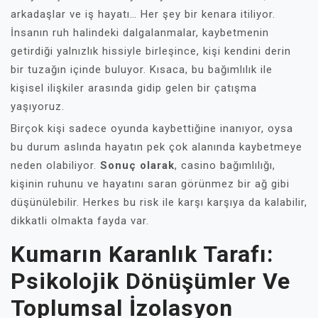
arkadaşlar ve iş hayatı… Her şey bir kenara itiliyor.
İnsanın ruh halindeki dalgalanmalar, kaybetmenin
getirdiği yalnızlık hissiyle birleşince, kişi kendini derin
bir tuzağın içinde buluyor. Kısaca, bu bağımlılık ile
kişisel ilişkiler arasında gidip gelen bir çatışma
yaşıyoruz.
Birçok kişi sadece oyunda kaybettiğine inanıyor, oysa
bu durum aslında hayatın pek çok alanında kaybetmeye
neden olabiliyor.
Sonuç olarak
, casino bağımlılığı,
kişinin ruhunu ve hayatını saran görünmez bir ağ gibi
düşünülebilir. Herkes bu risk ile karşı karşıya da kalabilir,
dikkatli olmakta fayda var.
Kumarın Karanlık Tarafı:
Psikolojik Dönüşümler Ve
Toplumsal İzolasyon