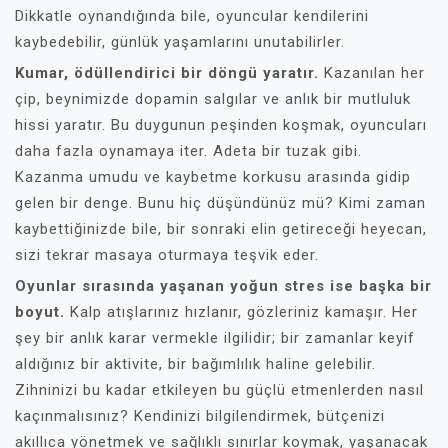
Dikkatle oynandığında bile, oyuncular kendilerini
kaybedebilir, günlük yaşamlarını unutabilirler.
Kumar, ödüllendirici bir döngü yaratır.
Kazanılan her
çip, beynimizde dopamin salgılar ve anlık bir mutluluk
hissi yaratır. Bu duygunun peşinden koşmak, oyuncuları
daha fazla oynamaya iter. Adeta bir tuzak gibi.
Kazanma umudu ve kaybetme korkusu arasında gidip
gelen bir denge. Bunu hiç düşündünüz mü? Kimi zaman
kaybettiğinizde bile, bir sonraki elin getireceği heyecan,
sizi tekrar masaya oturmaya teşvik eder.
Oyunlar sırasında yaşanan yoğun stres ise başka bir
boyut.
Kalp atışlarınız hızlanır, gözleriniz kamaşır. Her
şey bir anlık karar vermekle ilgilidir; bir zamanlar keyif
aldığınız bir aktivite, bir bağımlılık haline gelebilir.
Zihninizi bu kadar etkileyen bu güçlü etmenlerden nasıl
kaçınmalısınız? Kendinizi bilgilendirmek, bütçenizi
akıllıca yönetmek ve sağlıklı sınırlar koymak, yaşanacak