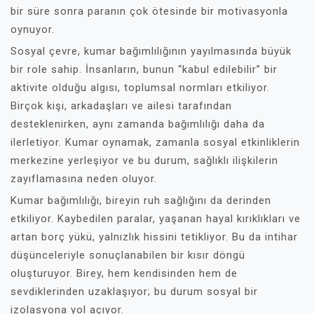
bir süre sonra paranın çok ötesinde bir motivasyonla
oynuyor.
Sosyal çevre, kumar bağımlılığının yayılmasında büyük
bir role sahip. İnsanların, bunun “kabul edilebilir” bir
aktivite olduğu algısı, toplumsal normları etkiliyor.
Birçok kişi, arkadaşları ve ailesi tarafından
desteklenirken, aynı zamanda bağımlılığı daha da
ilerletiyor. Kumar oynamak, zamanla sosyal etkinliklerin
merkezine yerleşiyor ve bu durum, sağlıklı ilişkilerin
zayıflamasına neden oluyor.
Kumar bağımlılığı, bireyin ruh sağlığını da derinden
etkiliyor. Kaybedilen paralar, yaşanan hayal kırıklıkları ve
artan borç yükü, yalnızlık hissini tetikliyor. Bu da intihar
düşünceleriyle sonuçlanabilen bir kısır döngü
oluşturuyor. Birey, hem kendisinden hem de
sevdiklerinden uzaklaşıyor; bu durum sosyal bir
izolasyona yol açıyor.