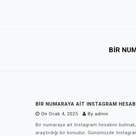
Skip
to
content
BIR NU
BIR NUMARAYA AIT INSTAGRAM HESAB
On
Ocak 4, 2025
By
admin
Bir numaraya ait Instagram hesabını bulmak, 
araştırdığı bir konudur. Günümüzde Instagr