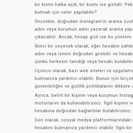
bir kısmı halka açık, bir kısmı ise gizlidir. P
bulmak için neler yapılabilir?
Öncelikle, doğrudan Instagram’ın arama özell
adını veya kurumun adını yazarak arama yapabi
çıkacaktır. Ancak, hesap gizli ise bu yöntem 
İkinci bir seçenek olarak, eğer hesabın sahibi
adını veya ismini doğrudan girebilir ve hesabı
çünkü herkesin tanıdığı veya hesabı bulabilec
Üçüncü olarak, bazı web siteleri ve uygulamala
bulmanıza yardımcı olabilir. Bunun için birço
güvenilirliğini ve gizlilik politikalarını dikkat
Ayrıca, belirli bir kişinin veya kurumun Ins
motorlarını da kullanabilirsiniz. İlgili kişini
hesabına doğrudan bağlantılar bulabilirsiniz.
Son olarak, sosyal medya platformlarındaki 
hesabını bulmanıza yardımcı olabilir. İlgili 