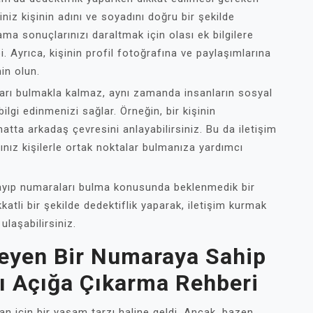
iniz kişinin adını ve soyadını doğru bir şekilde
ma sonuçlarınızı daraltmak için olası ek bilgilere
bi. Ayrıca, kişinin profil fotoğrafına ve paylaşımlarına
in olun.
arı bulmakla kalmaz, aynı zamanda insanların sosyal
ilgi edinmenizi sağlar. Örneğin, bir kişinin
 hatta arkadaş çevresini anlayabilirsiniz. Bu da iletişim
ğınız kişilerle ortak noktalar bulmanıza yardımcı
kayıp numaraları bulma konusunda beklenmedik bir
katli bir şekilde dedektiflik yaparak, iletişim kurmak
ulaşabilirsiniz.
nmeyen Bir Numaraya Sahip
ı Açığa Çıkarma Rehberi
n için bir yaşam tarzı haline geldi. Ancak, bazen