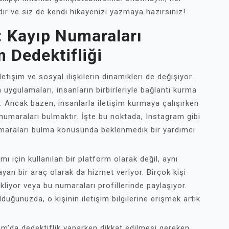
dır ve siz de kendi hikayenizi yazmaya hazırsınız!
z: Kayıp Numaraları
 Dedektifliği
etişim ve sosyal ilişkilerin dinamikleri de değişiyor.
 uygulamaları, insanların birbirleriyle bağlantı kurma
di. Ancak bazen, insanlarla iletişim kurmaya çalışırken
 numaraları bulmaktır. İşte bu noktada, Instagram gibi
umaraları bulma konusunda beklenmedik bir yardımcı
 için kullanılan bir platform olarak değil, aynı
yan bir araç olarak da hizmet veriyor. Birçok kişi
kliyor veya bu numaraları profillerinde paylaşıyor.
lduğunuzda, o kişinin iletişim bilgilerine erişmek artık
am’da dedektiflik yaparken dikkat edilmesi gereken