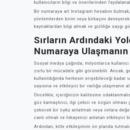
kullanıcıların bilgi ve önerilerinden faydalanab
Bir numaraya ait Instagram hesabını bulmak,
yöntemlerden birini veya birkaçını deneyerek b
kaynaklardan bilgi almak ve gizliliğe saygı g
Sırların Ardındaki Yo
Numaraya Ulaşmanın S
Sosyal medya çağında, milyonlarca kullanıcı
zorlu bir mücadele gibi görünebilir. Ancak, ger
kullanıldığında herkesin erişebileceği kadar u
sayısına ve etkileyici bir varlığa ulaşmanın alt
Öncelikle, içeriğinizin kalitesine odaklanmalı
göz kamaştırıcı, ilgi çekici ve özgün olması ge
çekecek bir öykü anlatmalı veya onlara değerli
canlı olmalı ve hikayenizi anlatan etkileyici b
Ardından, kitle etkileşimini ön planda tutmal