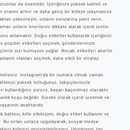
rumlar da önemlidir. İçeriğinize yüksek kaliteli ve
 oranını artırır ve daha geniş bir kitleye ulaşmanıza
maktan çekinmeyin, onların sorularına yanıt verin,
an onların önerilerini dikkate alarak içerik üretin.
cünü anlamaktır. Doğru etiketler kullanarak içeriğinizi
i ve popüler etiketleri seçmek, gönderilerinizin
ilerin sizi bulmasını sağlar. Ancak, etiketleri abartılı
nlamlı olanları seçmek, daha etkili bir strateji
termelisiniz. Instagram’da bir numara olmak zaman
kalitenizi yüksek tuttuğunuz, takipçilerinizle
i kullandığınız sürece, başarı kaçınılmaz olacaktır.
nlık koşu değildir. Sürekli olarak içerik üretmek ve
başarının anahtarıdır.
 kalitesi, kitle etkileşimi, doğru etiket kullanımı ve
nır. Bu sırları ustaca uygulayarak, sosyal medya
akipçi kitlenizi genişletebilirsiniz. Unutmayın, her