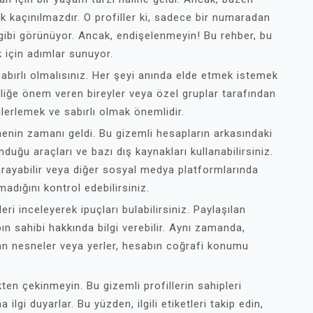
ak kaçınılmazdır. O profiller ki, sadece bir numaradan
gibi görünüyor. Ancak, endişelenmeyin! Bu rehber, bu
k için adımlar sunuyor.
 sabırlı olmalısınız. Her şeyi anında elde etmek istemek
liliğe önem veren bireyler veya özel gruplar tarafından
lerlemek ve sabırlı olmak önemlidir.
irmenin zamanı geldi. Bu gizemli hesapların arkasındaki
nduğu araçları ve bazı dış kaynakları kullanabilirsiniz.
 arayabilir veya diğer sosyal medya platformlarında
madığını kontrol edebilirsiniz.
leri inceleyerek ipuçları bulabilirsiniz. Paylaşılan
ın sahibi hakkında bilgi verebilir. Aynı zamanda,
lan nesneler veya yerler, hesabın coğrafi konumu
ten çekinmeyin. Bu gizemli profillerin sahipleri
 ilgi duyarlar. Bu yüzden, ilgili etiketleri takip edin,