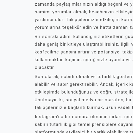
zamanda paylaşımlarınızın aldığı beğeni ve yo
samimi yorumlar almak, hesabınızın etkileşim
yardımcı olur. Takipçilerinizle etkileşim kur
yorumlarına teşekkür edin ve hatta zaman zam
Bir sonraki adım, kullandığınız etiketlerin gü
daha geniş bir kitleye ulaştırabilirsiniz. İlgil
keşfedilme şansını artırır ve potansiyel takipç
kullanmaktan kaçının; içeriğinizle uyumlu ve a
olacaktır.
Son olarak, sabırlı olmalı ve tutarlılık gös
alabilir ve sabır gerektirebilir. Ancak, içerik 
etkileşimde bulunduğunuz ve doğru stratejiler
Unutmayın ki, sosyal medya bir maraton, bir a
takipçilerinizle bağlantı kurmak, uzun vadeli 
Instagram’da bir numara olmanın sırları, içerik
sabırlı tutarlılık gibi temel prensiplere daya
platformunda etkileyici bir varlık olabilir ve t