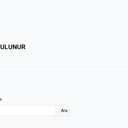
BULUNUR
a
Ara