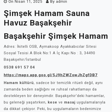
On
Nisan 11, 2025
By
admin
Şimşek Hamam Sauna
Havuz Başakşehir
Başakşehir Şimşek Hamam
Adres: İkitelli OSB, Aymakoop Ayakkabıcılar Sitesi
Sosyal Tesisi A Blok No:1 A İç Kapı No : 3, 34490
Başakşehir/İstanbul
0538 691 57 04
https://maps.app.goo.gl/5J9hZWZowJhZgfDB7
Hamam kültürü
, sadece bir temizlik ritüeli değil, aynı
zamanda beden sağlığını ve ruhsal rahatlamayı da
destekleyen bir deneyimdir. Başakşehir’deki hamamlar,
bu geleneği yaşatırken,
kese
ve
masaj
uygulamalarıyla
da dikkat çekiyor. Peki, bu uygulamaların bedenimize