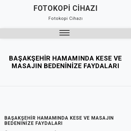
Skip
FOTOKOPI CIHAZI
to
Fotokopi Cihazı
content
Close
Menu
BAŞAKŞEHIR HAMAMINDA KESE VE
MASAJIN BEDENINIZE FAYDALARI
BAŞAKŞEHIR HAMAMINDA KESE VE MASAJIN
BEDENINIZE FAYDALARI